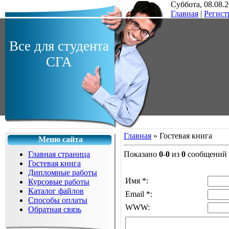
Суббота, 08.08.2
Главная
|
Регист
Все для студента
СГА
Главная
»
Гостевая книга
Меню сайта
Главная страница
Показано
0
-
0
из
0
сообщений
Гостевая книга
Дипломные работы
Имя *:
Курсовые работы
Каталог файлов
Email *:
Способы оплаты
WWW:
Обратная связь