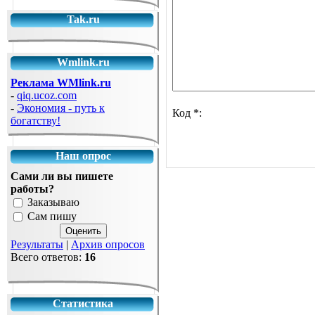
Tak.ru
Wmlink.ru
Реклама WMlink.ru
-
qiq.ucoz.com
-
Экономия - путь к
Код *:
богатству!
Наш опрос
Сами ли вы пишете
работы?
Заказываю
Сам пишу
Результаты
|
Архив опросов
Всего ответов:
16
Статистика